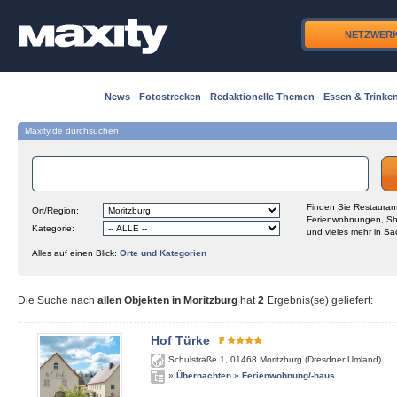
NETZWER
News
·
Fotostrecken
·
Redaktionelle Themen
·
Essen & Trinke
Maxity.de durchsuchen
Finden Sie Restaurant
Ort/Region:
Ferienwohnungen, Sh
Kategorie:
und vieles mehr in Sa
Alles auf einen Blick:
Orte und Kategorien
Die Suche nach
allen Objekten in Moritzburg
hat
2
Ergebnis(se) geliefert
:
Hof Türke
Schulstraße 1
,
01468
Moritzburg (Dresdner Umland)
»
Übernachten
»
Ferienwohnung/-haus