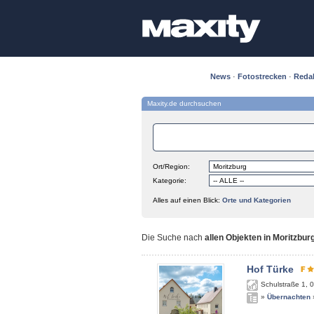
News
·
Fotostrecken
·
Reda
Maxity.de durchsuchen
Ort/Region:
Kategorie:
Alles auf einen Blick:
Orte und Kategorien
Die Suche nach
allen Objekten in Moritzbur
Hof Türke
Schulstraße 1
,
0
»
Übernachten