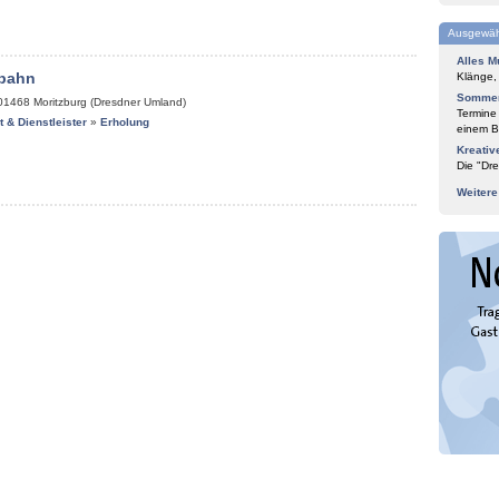
Ausgewäh
Alles M
bahn
Klänge,
Sommer
01468
Moritzburg (Dresdner Umland)
Termine
it & Dienstleister
»
Erholung
einem Bl
Kreativ
Die "Dre
Weiter