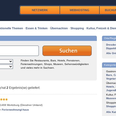
NETZWERK
WEBHOSTING
BUCHU
ktionelle Themen
·
Essen & Trinken
·
Übernachten
·
Shopping
·
Kultur, Freizeit & Dien
Orte/Reg
Dresde
Dippold
Alle Or
Finden Sie Restaurants, Bars, Hotels, Pensionen,
Ferienwohnungen, Shops, Museen, Sehenswürdigkeiten
Kategorie
und vieles mehr in Sachsen.
Gastron
Bars
,
C
Vegetar
Übernac
Hotels
,
g
hat
2
Ergebnis(se) geliefert
:
Jugend
Kultur, F
Museen
Shoppin
1468
Moritzburg (Dresdner Umland)
Shoppi
»
Ferienwohnung/-haus
Alle Ka