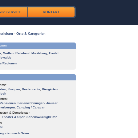
NGSSERVICE
KONTAKT
stleister
·
Orte & Kategorien
ionen
n
,
Meißen
,
Radebeul
,
Moritzburg
,
Freital
,
iswalde
te/Regionen
n
omie:
afés
,
Kneipen
,
Restaurants
,
Biergärten
,
isch
hten:
Pensionen
,
Ferienwohnungen/ -häuser
,
herbergen
,
Camping / Caravan
reizeit & Dienstleister:
,
Theater & Oper
,
Sehenswürdigkeiten
g:
ng
tegorien nach Orten