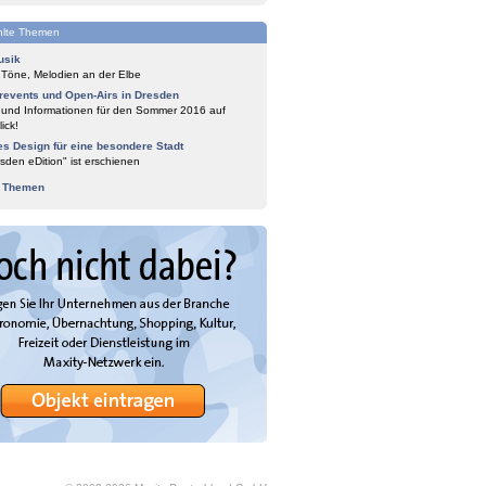
lte Themen
usik
 Töne, Melodien an der Elbe
events und Open-Airs in Dresden
 und Informationen für den Sommer 2016 auf
ick!
es Design für eine besondere Stadt
sden eDition" ist erschienen
e Themen