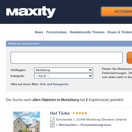
NETZWER
News
·
Fotostrecken
·
Redaktionelle Themen
·
Essen & Trinke
Maxity.de durchsuchen
Finden Sie Restaurant
Ort/Region:
Ferienwohnungen, Sh
Kategorie:
und vieles mehr in Sa
Alles auf einen Blick:
Orte und Kategorien
Die Suche nach
allen Objekten in Moritzburg
hat
2
Ergebnis(se) geliefert
:
Hof Türke
Schulstraße 1
,
01468
Moritzburg (Dresdner Umland)
»
Übernachten
»
Ferienwohnung/-haus