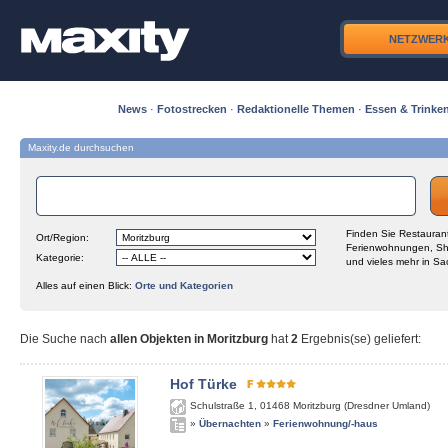
NETZWER
News
·
Fotostrecken
·
Redaktionelle Themen
·
Essen & Trinke
Maxity.de durchsuchen
Finden Sie Restaurant
Ort/Region:
Ferienwohnungen, Sh
Kategorie:
und vieles mehr in Sa
Alles auf einen Blick:
Orte und Kategorien
Die Suche nach
allen Objekten in Moritzburg
hat
2
Ergebnis(se) geliefert
:
Hof Türke
Schulstraße 1
,
01468
Moritzburg (Dresdner Umland)
»
Übernachten
»
Ferienwohnung/-haus