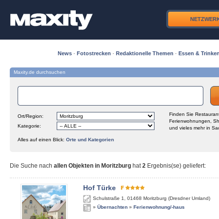
NETZWER
News
·
Fotostrecken
·
Redaktionelle Themen
·
Essen & Trinke
Maxity.de durchsuchen
Finden Sie Restaurant
Ort/Region:
Ferienwohnungen, Sh
Kategorie:
und vieles mehr in Sa
Alles auf einen Blick:
Orte und Kategorien
Die Suche nach
allen Objekten in Moritzburg
hat
2
Ergebnis(se) geliefert
:
Hof Türke
Schulstraße 1
,
01468
Moritzburg (Dresdner Umland)
»
Übernachten
»
Ferienwohnung/-haus