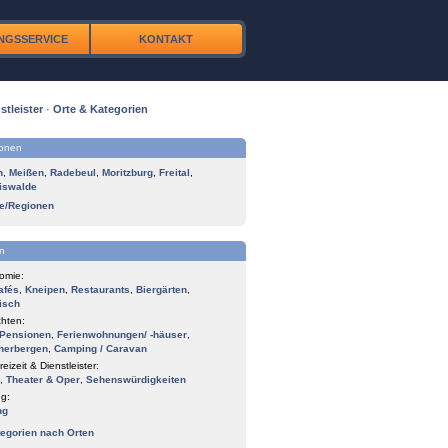
NGSSERVICE
KONTAKT
stleister
·
Orte & Kategorien
ionen
n
,
Meißen
,
Radebeul
,
Moritzburg
,
Freital
,
iswalde
te/Regionen
n
omie:
afés
,
Kneipen
,
Restaurants
,
Biergärten
,
isch
hten:
Pensionen
,
Ferienwohnungen/ -häuser
,
herbergen
,
Camping / Caravan
reizeit & Dienstleister:
,
Theater & Oper
,
Sehenswürdigkeiten
g:
ng
tegorien nach Orten