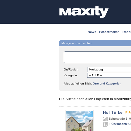
News
·
Fotostrecken
·
Reda
Maxity.de durchsuchen
Ort/Region:
Kategorie:
Alles auf einen Blick:
Orte und Kategorien
Die Suche nach
allen Objekten in Moritzbur
Hof Türke
Schulstraße 1
,
0
»
Übernachten