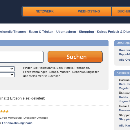
NETZWERK
WEBHOSTING
BUCHU
ktionelle Themen
·
Essen & Trinken
·
Übernachten
·
Shopping
·
Kultur, Freizeit & Dien
Orte/Reg
Dresde
Dippold
Alle Or
Finden Sie Restaurants, Bars, Hotels, Pensionen,
Ferienwohnungen, Shops, Museen, Sehenswürdigkeiten
Kategorie
und vieles mehr in Sachsen.
Gastron
Bars
,
C
Vegetar
Übernac
Hotels
,
g
hat
2
Ergebnis(se) geliefert
:
Jugend
Kultur, F
Museen
Shoppin
1468
Moritzburg (Dresdner Umland)
Shoppi
»
Ferienwohnung/-haus
Alle Ka