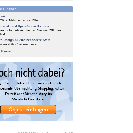
lte Themen
usik
 Töne, Melodien an der Elbe
events und Open-Airs in Dresden
 und Informationen für den Sommer 2016 auf
ick!
es Design für eine besondere Stadt
sden eDition" ist erschienen
e Themen