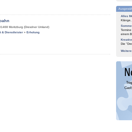
Ausgewäh
Alles M
bahn
Klänge,
Sommer
01468
Moritzburg (Dresdner Umland)
Termine
it & Dienstleister
»
Erholung
einem Bl
Kreativ
Die "Dre
Weiter