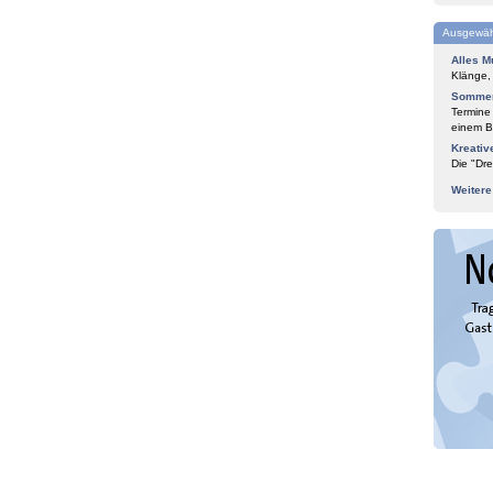
Ausgewäh
Alles M
Klänge,
Sommer
Termine
einem Bl
Kreativ
Die "Dre
Weiter