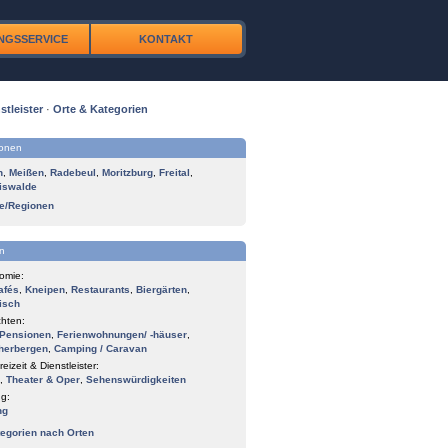
NGSSERVICE
KONTAKT
stleister
·
Orte & Kategorien
ionen
n
,
Meißen
,
Radebeul
,
Moritzburg
,
Freital
,
iswalde
te/Regionen
n
omie:
afés
,
Kneipen
,
Restaurants
,
Biergärten
,
isch
hten:
Pensionen
,
Ferienwohnungen/ -häuser
,
herbergen
,
Camping / Caravan
reizeit & Dienstleister:
,
Theater & Oper
,
Sehenswürdigkeiten
g:
ng
tegorien nach Orten