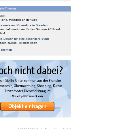
lte Themen
usik
 Töne, Melodien an der Elbe
events und Open-Airs in Dresden
 und Informationen für den Sommer 2016 auf
ick!
es Design für eine besondere Stadt
sden eDition" ist erschienen
e Themen