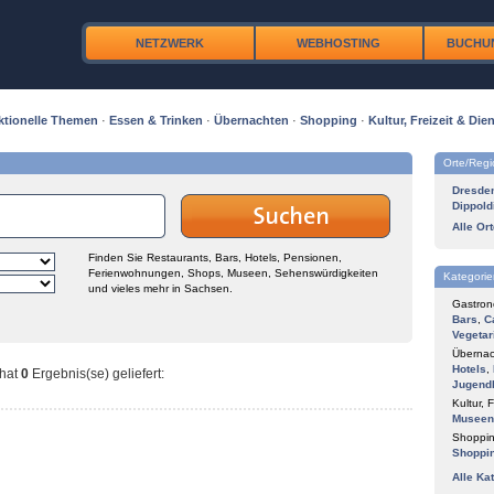
NETZWERK
WEBHOSTING
BUCHU
ktionelle Themen
·
Essen & Trinken
·
Übernachten
·
Shopping
·
Kultur, Freizeit & Dien
Orte/Reg
Dresde
Dippold
Alle Or
Finden Sie Restaurants, Bars, Hotels, Pensionen,
Ferienwohnungen, Shops, Museen, Sehenswürdigkeiten
Kategorie
und vieles mehr in Sachsen.
Gastron
Bars
,
C
Vegetar
Übernac
Hotels
,
hat
0
Ergebnis(se) geliefert
:
Jugend
Kultur, F
Museen
Shoppin
Shoppi
Alle Ka