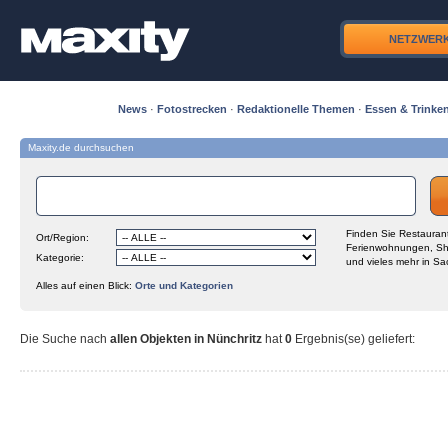
NETZWER
News
·
Fotostrecken
·
Redaktionelle Themen
·
Essen & Trinke
Maxity.de durchsuchen
Finden Sie Restaurant
Ort/Region:
Ferienwohnungen, Sh
Kategorie:
und vieles mehr in Sa
Alles auf einen Blick:
Orte und Kategorien
Die Suche nach
allen Objekten in Nünchritz
hat
0
Ergebnis(se) geliefert
: