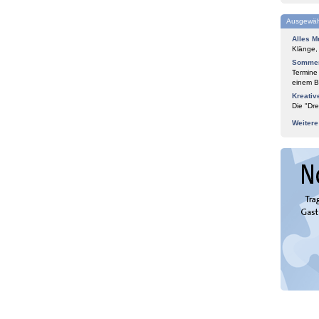
Ausgewäh
Alles M
Klänge,
Sommer
Termine
einem Bl
Kreativ
Die "Dre
Weiter