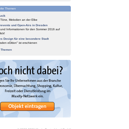
lte Themen
usik
 Töne, Melodien an der Elbe
events und Open-Airs in Dresden
 und Informationen für den Sommer 2016 auf
ick!
es Design für eine besondere Stadt
sden eDition" ist erschienen
e Themen