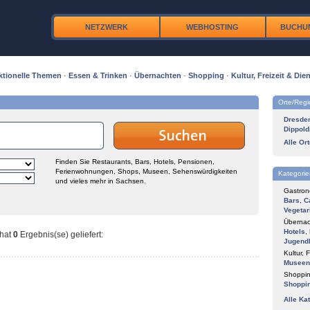
NETZWERK
WEBHOSTING
BUCHU
ktionelle Themen
·
Essen & Trinken
·
Übernachten
·
Shopping
·
Kultur, Freizeit & Dien
Orte/Reg
Dresde
Dippold
Alle Or
Finden Sie Restaurants, Bars, Hotels, Pensionen,
Ferienwohnungen, Shops, Museen, Sehenswürdigkeiten
Kategorie
und vieles mehr in Sachsen.
Gastron
Bars
,
C
Vegetar
Übernac
Hotels
,
hat
0
Ergebnis(se) geliefert
:
Jugend
Kultur, F
Museen
Shoppin
Shoppi
Alle Ka