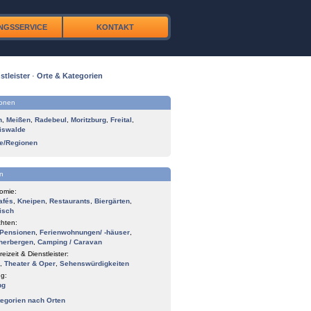
NGSSERVICE
KONTAKT
stleister
·
Orte & Kategorien
ionen
n
,
Meißen
,
Radebeul
,
Moritzburg
,
Freital
,
iswalde
te/Regionen
n
omie:
afés
,
Kneipen
,
Restaurants
,
Biergärten
,
isch
hten:
Pensionen
,
Ferienwohnungen/ -häuser
,
herbergen
,
Camping / Caravan
reizeit & Dienstleister:
,
Theater & Oper
,
Sehenswürdigkeiten
g:
ng
tegorien nach Orten