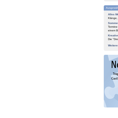
Ausgewäh
Alles M
Klänge,
Sommer
Termine
einem Bl
Kreativ
Die "Dre
Weiter