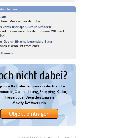
lte Themen
usik
 Töne, Melodien an der Elbe
events und Open-Airs in Dresden
 und Informationen für den Sommer 2016 auf
ick!
es Design für eine besondere Stadt
sden eDition" ist erschienen
e Themen