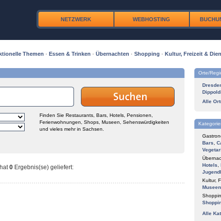
NETZWERK
WEBHOSTING
BUCHU
ktionelle Themen
·
Essen & Trinken
·
Übernachten
·
Shopping
·
Kultur, Freizeit & Dien
Orte/Reg
Dresde
Dippold
Alle Or
Finden Sie Restaurants, Bars, Hotels, Pensionen,
Ferienwohnungen, Shops, Museen, Sehenswürdigkeiten
Kategorie
und vieles mehr in Sachsen.
Gastron
Bars
,
C
Vegetar
Übernac
Hotels
,
hat
0
Ergebnis(se) geliefert
:
Jugend
Kultur, F
Museen
Shoppin
Shoppi
Alle Ka