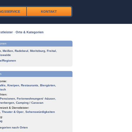
NGSSERVICE
KONTAKT
stleister
·
Orte & Kategorien
ionen
n
,
Meißen
,
Radebeul
,
Moritzburg
,
Freital
,
iswalde
te/Regionen
n
omie:
afés
,
Kneipen
,
Restaurants
,
Biergärten
,
isch
hten:
Pensionen
,
Ferienwohnungen/ -häuser
,
herbergen
,
Camping / Caravan
reizeit & Dienstleister:
,
Theater & Oper
,
Sehenswürdigkeiten
g:
ng
tegorien nach Orten