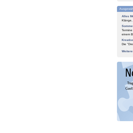
Ausgewäh
Alles M
Klänge,
Sommer
Termine
einem Bl
Kreativ
Die "Dre
Weiter