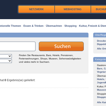
NETZWERK
WEBHOSTING
BUCHU
ktionelle Themen
·
Essen & Trinken
·
Übernachten
·
Shopping
·
Kultur, Freizeit & Dien
Orte/Reg
Dresde
Dippold
Alle Or
Finden Sie Restaurants, Bars, Hotels, Pensionen,
Ferienwohnungen, Shops, Museen, Sehenswürdigkeiten
Kategorie
und vieles mehr in Sachsen.
Gastron
Bars
,
C
Vegetar
Übernac
Hotels
,
hat
0
Ergebnis(se) geliefert
:
Jugend
Kultur, F
Museen
Shoppin
Shoppi
Alle Ka