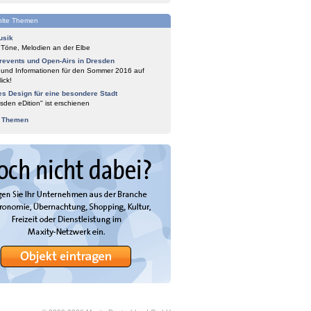
lte Themen
usik
 Töne, Melodien an der Elbe
events und Open-Airs in Dresden
 und Informationen für den Sommer 2016 auf
ick!
es Design für eine besondere Stadt
sden eDition" ist erschienen
e Themen