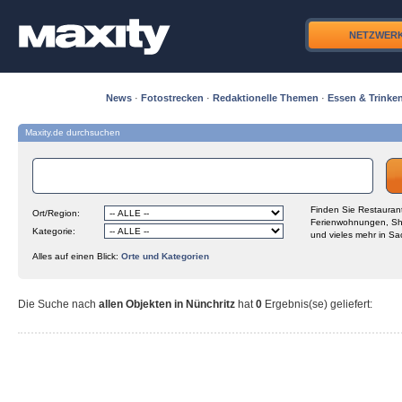
NETZWER
News
·
Fotostrecken
·
Redaktionelle Themen
·
Essen & Trinke
Maxity.de durchsuchen
Finden Sie Restaurant
Ort/Region:
Ferienwohnungen, Sh
Kategorie:
und vieles mehr in Sa
Alles auf einen Blick:
Orte und Kategorien
Die Suche nach
allen Objekten in Nünchritz
hat
0
Ergebnis(se) geliefert
: