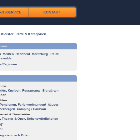
NGSSERVICE
KONTAKT
stleister
·
Orte & Kategorien
ionen
n
,
Meißen
,
Radebeul
,
Moritzburg
,
Freital
,
iswalde
te/Regionen
n
omie:
afés
,
Kneipen
,
Restaurants
,
Biergärten
,
isch
hten:
Pensionen
,
Ferienwohnungen/ -häuser
,
herbergen
,
Camping / Caravan
reizeit & Dienstleister:
,
Theater & Oper
,
Sehenswürdigkeiten
g:
ng
tegorien nach Orten