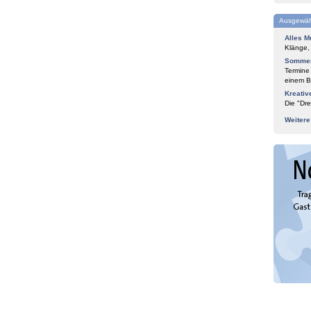
Ausgewäh
Alles M
Klänge,
Sommer
Termine
einem Bl
Kreativ
Die "Dre
Weiter