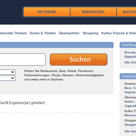
NETZWERK
WEBHOSTING
BUCHU
ktionelle Themen
·
Essen & Trinken
·
Übernachten
·
Shopping
·
Kultur, Freizeit & Dien
Orte/Reg
Dresde
Dippold
Alle Or
Finden Sie Restaurants, Bars, Hotels, Pensionen,
Ferienwohnungen, Shops, Museen, Sehenswürdigkeiten
Kategorie
und vieles mehr in Sachsen.
Gastron
Bars
,
C
Vegetar
Übernac
Hotels
,
hat
0
Ergebnis(se) geliefert
:
Jugend
Kultur, F
Museen
Shoppin
Shoppi
Alle Ka