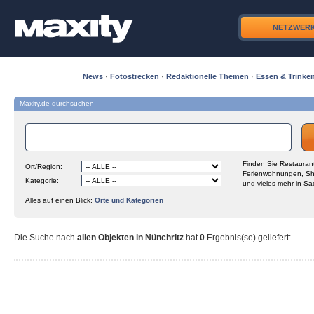
NETZWER
News
·
Fotostrecken
·
Redaktionelle Themen
·
Essen & Trinke
Maxity.de durchsuchen
Finden Sie Restaurant
Ort/Region:
Ferienwohnungen, Sh
Kategorie:
und vieles mehr in Sa
Alles auf einen Blick:
Orte und Kategorien
Die Suche nach
allen Objekten in Nünchritz
hat
0
Ergebnis(se) geliefert
: