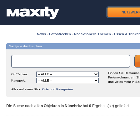
NETZWER
News
·
Fotostrecken
·
Redaktionelle Themen
·
Essen & Trinke
Maxity.de durchsuchen
Finden Sie Restaurant
Ort/Region:
Ferienwohnungen, Sh
Kategorie:
und vieles mehr in Sa
Alles auf einen Blick:
Orte und Kategorien
Die Suche nach
allen Objekten in Nünchritz
hat
0
Ergebnis(se) geliefert
: