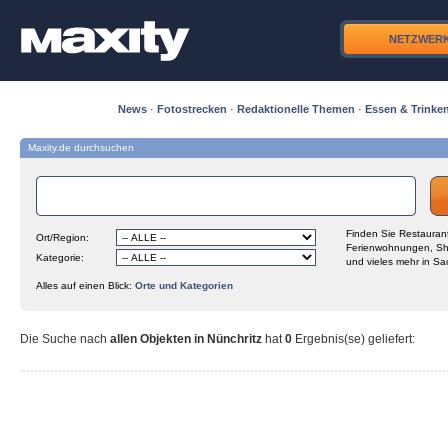
NETZWER
News
·
Fotostrecken
·
Redaktionelle Themen
·
Essen & Trinke
Maxity.de durchsuchen
Finden Sie Restaurant
Ort/Region:
Ferienwohnungen, Sh
Kategorie:
und vieles mehr in Sa
Alles auf einen Blick:
Orte und Kategorien
Die Suche nach
allen Objekten in Nünchritz
hat
0
Ergebnis(se) geliefert
: