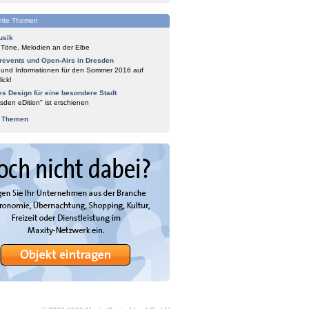
lte Themen
usik
 Töne, Melodien an der Elbe
events und Open-Airs in Dresden
 und Informationen für den Sommer 2016 auf
ick!
es Design für eine besondere Stadt
sden eDition" ist erschienen
e Themen