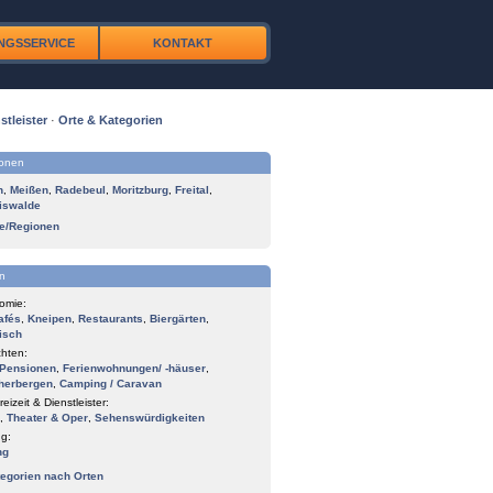
NGSSERVICE
KONTAKT
stleister
·
Orte & Kategorien
ionen
n
,
Meißen
,
Radebeul
,
Moritzburg
,
Freital
,
iswalde
te/Regionen
n
omie:
afés
,
Kneipen
,
Restaurants
,
Biergärten
,
isch
hten:
Pensionen
,
Ferienwohnungen/ -häuser
,
herbergen
,
Camping / Caravan
reizeit & Dienstleister:
,
Theater & Oper
,
Sehenswürdigkeiten
g:
ng
tegorien nach Orten