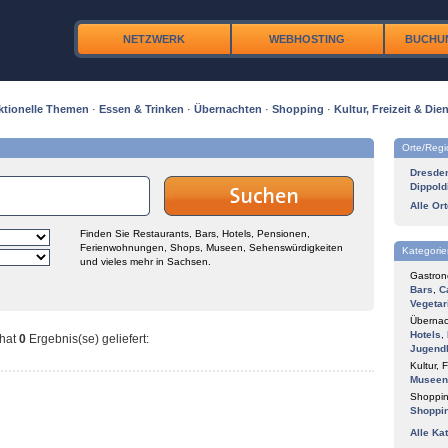
NETZWERK
WEBHOSTING
BUCHU
ktionelle Themen
·
Essen & Trinken
·
Übernachten
·
Shopping
·
Kultur, Freizeit & Dien
Orte/Reg
Dresde
Dippold
Alle Or
Finden Sie Restaurants, Bars, Hotels, Pensionen,
Ferienwohnungen, Shops, Museen, Sehenswürdigkeiten
Kategorie
und vieles mehr in Sachsen.
Gastron
Bars
,
C
Vegetar
Übernac
Hotels
,
hat
0
Ergebnis(se) geliefert
:
Jugend
Kultur, F
Museen
Shoppin
Shoppi
Alle Ka