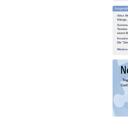
Ausgewäh
Alles M
Klänge,
Sommer
Termine
einem Bl
Kreativ
Die "Dre
Weiter