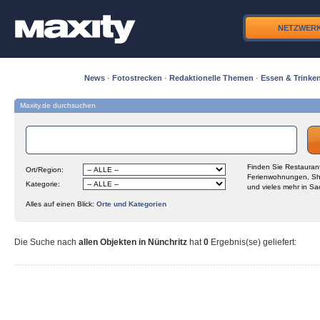
NETZWER
News
·
Fotostrecken
·
Redaktionelle Themen
·
Essen & Trinke
Maxity.de durchsuchen
Finden Sie Restaurant
Ort/Region:
Ferienwohnungen, Sh
Kategorie:
und vieles mehr in Sa
Alles auf einen Blick:
Orte und Kategorien
Die Suche nach
allen Objekten in Nünchritz
hat
0
Ergebnis(se) geliefert
: