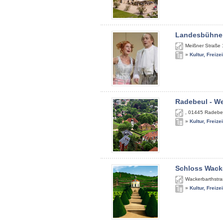
Landesbühne
Meißner Straße
»
Kultur, Freize
Radebeul - We
,
01445
Radebeu
»
Kultur, Freize
Schloss Wack
Wackerbarthstra
»
Kultur, Freize