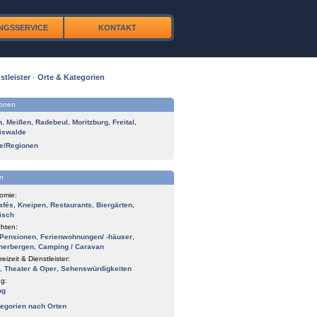
NGSSERVICE
KONTAKT
stleister
·
Orte & Kategorien
ionen
n
,
Meißen
,
Radebeul
,
Moritzburg
,
Freital
,
iswalde
te/Regionen
n
omie:
afés
,
Kneipen
,
Restaurants
,
Biergärten
,
isch
hten:
Pensionen
,
Ferienwohnungen/ -häuser
,
herbergen
,
Camping / Caravan
reizeit & Dienstleister:
,
Theater & Oper
,
Sehenswürdigkeiten
g:
ng
tegorien nach Orten