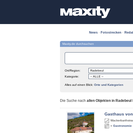
News
·
Fotostrecken
·
Reda
Maxity.de durchsuchen
Ort/Region:
Kategorie:
Alles auf einen Blick:
Orte und Kategorien
Die Suche nach
allen Objekten in Radebeul
Gasthaus von
Wackerbarthstra
»
Gastronomie