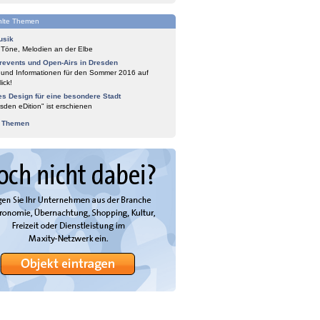
lte Themen
usik
 Töne, Melodien an der Elbe
events und Open-Airs in Dresden
 und Informationen für den Sommer 2016 auf
ick!
es Design für eine besondere Stadt
sden eDition" ist erschienen
e Themen