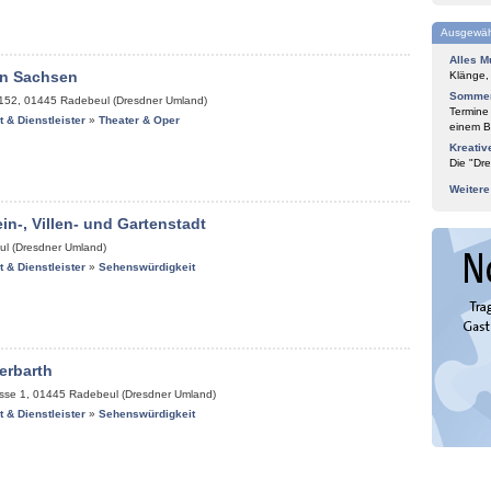
Ausgewäh
Alles M
n Sachsen
Klänge,
Sommer
 152
,
01445
Radebeul (Dresdner Umland)
Termine
it & Dienstleister
»
Theater & Oper
einem Bl
Kreativ
Die "Dre
Weiter
in-, Villen- und Gartenstadt
l (Dresdner Umland)
it & Dienstleister
»
Sehenswürdigkeit
erbarth
sse 1
,
01445
Radebeul (Dresdner Umland)
it & Dienstleister
»
Sehenswürdigkeit