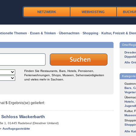
NETZWERK
WEBHOSTING
BUCHU
ktionelle Themen
·
Essen & Trinken
·
Übernachten
·
Shopping
·
Kultur, Freizeit & Dien
Orte/Reg
Dresde
Dippold
Alle Or
Finden Sie Restaurants, Bars, Hotels, Pensionen,
Ferienwohnungen, Shops, Museen, Sehenswürdigkeiten
Kategorie
und vieles mehr in Sachsen.
Gastron
Bars
,
C
Vegetar
Übernac
Hotels
,
hat
5
Ergebnis(se) geliefert
:
Jugend
Kultur, F
Museen
 Schloss Wackerbarth
Shoppin
ße 1
,
01445
Radebeul (Dresdner Umland)
Shoppi
»
Ausflugsgaststätte
Alle Ka