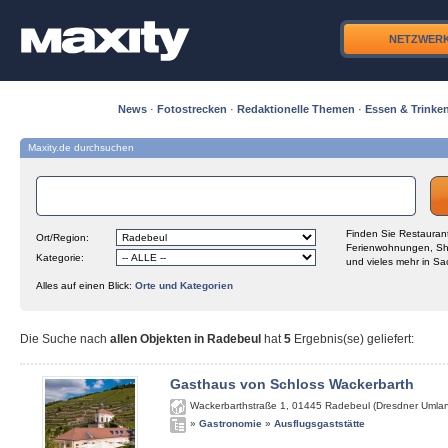
NETZWER
News
·
Fotostrecken
·
Redaktionelle Themen
·
Essen & Trinke
Maxity.de durchsuchen
Finden Sie Restaurant
Ort/Region:
Ferienwohnungen, Sh
Kategorie:
und vieles mehr in Sa
Alles auf einen Blick:
Orte und Kategorien
Die Suche nach
allen Objekten in Radebeul
hat
5
Ergebnis(se) geliefert
:
Gasthaus von Schloss Wackerbarth
Wackerbarthstraße 1
,
01445
Radebeul (Dresdner Umla
»
Gastronomie
»
Ausflugsgaststätte