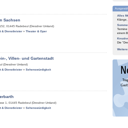
Ausgewäh
Alles M
n Sachsen
Klänge,
Sommer
 152
,
01445
Radebeul (Dresdner Umland)
Termine
it & Dienstleister
»
Theater & Oper
einem Bl
Kreativ
Die "Dre
Weiter
in-, Villen- und Gartenstadt
l (Dresdner Umland)
it & Dienstleister
»
Sehenswürdigkeit
erbarth
sse 1
,
01445
Radebeul (Dresdner Umland)
it & Dienstleister
»
Sehenswürdigkeit