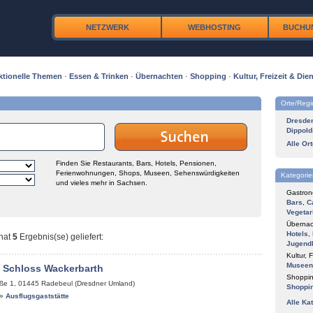
NETZWERK
WEBHOSTING
BUCHU
ktionelle Themen
·
Essen & Trinken
·
Übernachten
·
Shopping
·
Kultur, Freizeit & Dien
Orte/Reg
Dresde
Dippold
Alle Or
Finden Sie Restaurants, Bars, Hotels, Pensionen,
Ferienwohnungen, Shops, Museen, Sehenswürdigkeiten
Kategorie
und vieles mehr in Sachsen.
Gastron
Bars
,
C
Vegetar
Übernac
Hotels
,
hat
5
Ergebnis(se) geliefert
:
Jugend
Kultur, F
Museen
 Schloss Wackerbarth
Shoppin
ße 1
,
01445
Radebeul (Dresdner Umland)
Shoppi
»
Ausflugsgaststätte
Alle Ka