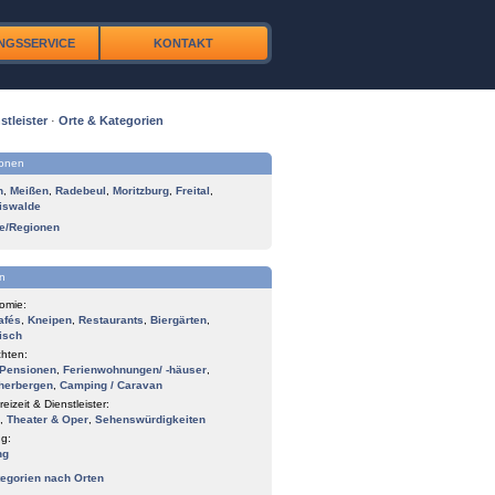
NGSSERVICE
KONTAKT
stleister
·
Orte & Kategorien
ionen
n
,
Meißen
,
Radebeul
,
Moritzburg
,
Freital
,
iswalde
te/Regionen
n
omie:
afés
,
Kneipen
,
Restaurants
,
Biergärten
,
isch
hten:
Pensionen
,
Ferienwohnungen/ -häuser
,
herbergen
,
Camping / Caravan
reizeit & Dienstleister:
,
Theater & Oper
,
Sehenswürdigkeiten
g:
ng
tegorien nach Orten