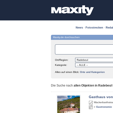
News
·
Fotostrecken
·
Reda
Maxity.de durchsuchen
Ort/Region:
Kategorie:
Alles auf einen Blick:
Orte und Kategorien
Die Suche nach
allen Objekten in Radebeul
Gasthaus von
Wackerbarthstra
»
Gastronomie