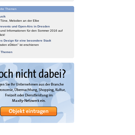
lte Themen
usik
 Töne, Melodien an der Elbe
events und Open-Airs in Dresden
 und Informationen für den Sommer 2016 auf
ick!
es Design für eine besondere Stadt
sden eDition" ist erschienen
e Themen