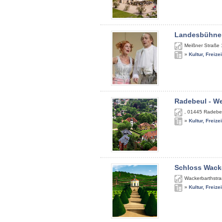
Landesbühne
Meißner Straße
»
Kultur, Freize
Radebeul - We
,
01445
Radebeu
»
Kultur, Freize
Schloss Wack
Wackerbarthstra
»
Kultur, Freize