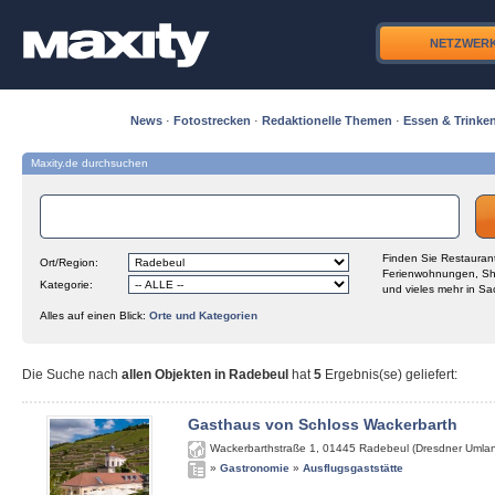
NETZWER
News
·
Fotostrecken
·
Redaktionelle Themen
·
Essen & Trinke
Maxity.de durchsuchen
Finden Sie Restaurant
Ort/Region:
Ferienwohnungen, Sh
Kategorie:
und vieles mehr in Sa
Alles auf einen Blick:
Orte und Kategorien
Die Suche nach
allen Objekten in Radebeul
hat
5
Ergebnis(se) geliefert
:
Gasthaus von Schloss Wackerbarth
Wackerbarthstraße 1
,
01445
Radebeul (Dresdner Umla
»
Gastronomie
»
Ausflugsgaststätte