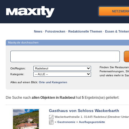
NETZWER
News
·
Fotostrecken
·
Redaktionelle Themen
·
Essen & Trinke
Maxity.de durchsuchen
Finden Sie Restaurant
Ort/Region:
Ferienwohnungen, Sh
Kategorie:
und vieles mehr in Sa
Alles auf einen Blick:
Orte und Kategorien
Die Suche nach
allen Objekten in Radebeul
hat
5
Ergebnis(se) geliefert
:
Gasthaus von Schloss Wackerbarth
Wackerbarthstraße 1
,
01445
Radebeul (Dresdner Umla
»
Gastronomie
»
Ausflugsgaststätte