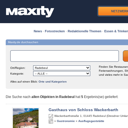
NETZWER
News
·
Fotostrecken
·
Redaktionelle Themen
·
Essen & Trinke
Maxity.de durchsuchen
Finden Sie Restaurant
Ort/Region:
Ferienwohnungen, Sh
Kategorie:
und vieles mehr in Sa
Alles auf einen Blick:
Orte und Kategorien
Die Suche nach
allen Objekten in Radebeul
hat
5
Ergebnis(se) geliefert
:
Gasthaus von Schloss Wackerbarth
Wackerbarthstraße 1
,
01445
Radebeul (Dresdner Umla
»
Gastronomie
»
Ausflugsgaststätte