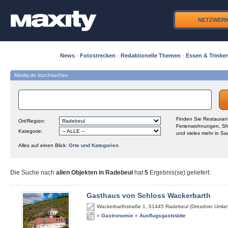
NETZWER
News
·
Fotostrecken
·
Redaktionelle Themen
·
Essen & Trinke
Maxity.de durchsuchen
Finden Sie Restaurant
Ort/Region:
Ferienwohnungen, Sh
Kategorie:
und vieles mehr in Sa
Alles auf einen Blick:
Orte und Kategorien
Die Suche nach
allen Objekten in Radebeul
hat
5
Ergebnis(se) geliefert
:
Gasthaus von Schloss Wackerbarth
Wackerbarthstraße 1
,
01445
Radebeul (Dresdner Umla
»
Gastronomie
»
Ausflugsgaststätte