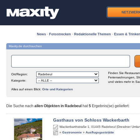
NETZWER
News
·
Fotostrecken
·
Redaktionelle Themen
·
Essen & Trinke
Maxity.de durchsuchen
Finden Sie Restaurant
Ort/Region:
Ferienwohnungen, Sh
Kategorie:
und vieles mehr in Sa
Alles auf einen Blick:
Orte und Kategorien
Die Suche nach
allen Objekten in Radebeul
hat
5
Ergebnis(se) geliefert
:
Gasthaus von Schloss Wackerbarth
Wackerbarthstraße 1
,
01445
Radebeul (Dresdner Umla
»
Gastronomie
»
Ausflugsgaststätte