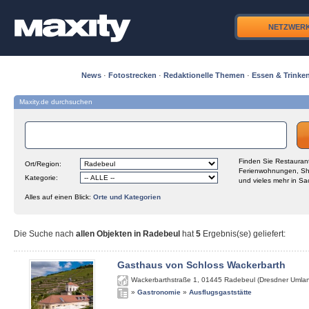
NETZWER
News
·
Fotostrecken
·
Redaktionelle Themen
·
Essen & Trinke
Maxity.de durchsuchen
Finden Sie Restaurant
Ort/Region:
Ferienwohnungen, Sh
Kategorie:
und vieles mehr in Sa
Alles auf einen Blick:
Orte und Kategorien
Die Suche nach
allen Objekten in Radebeul
hat
5
Ergebnis(se) geliefert
:
Gasthaus von Schloss Wackerbarth
Wackerbarthstraße 1
,
01445
Radebeul (Dresdner Umla
»
Gastronomie
»
Ausflugsgaststätte