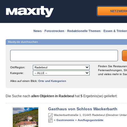
NETZWER
News
·
Fotostrecken
·
Redaktionelle Themen
·
Essen & Trinke
Maxity.de durchsuchen
Finden Sie Restaurant
Ort/Region:
Ferienwohnungen, Sh
Kategorie:
und vieles mehr in Sa
Alles auf einen Blick:
Orte und Kategorien
Die Suche nach
allen Objekten in Radebeul
hat
5
Ergebnis(se) geliefert
:
Gasthaus von Schloss Wackerbarth
Wackerbarthstraße 1
,
01445
Radebeul (Dresdner Umla
»
Gastronomie
»
Ausflugsgaststätte