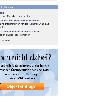
lte Themen
usik
 Töne, Melodien an der Elbe
events und Open-Airs in Dresden
 und Informationen für den Sommer 2016 auf
ick!
es Design für eine besondere Stadt
sden eDition" ist erschienen
e Themen