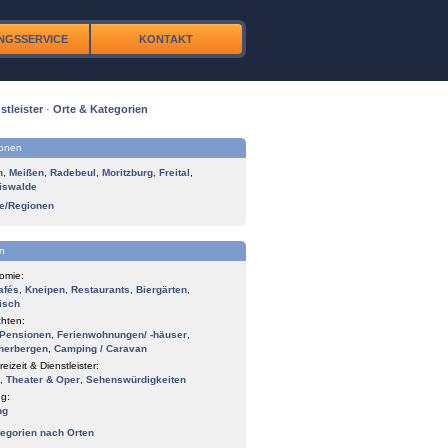
NGSSERVICE
KONTAKT
stleister
·
Orte & Kategorien
ionen
n
,
Meißen
,
Radebeul
,
Moritzburg
,
Freital
,
iswalde
te/Regionen
n
omie:
afés
,
Kneipen
,
Restaurants
,
Biergärten
,
isch
hten:
Pensionen
,
Ferienwohnungen/ -häuser
,
herbergen
,
Camping / Caravan
reizeit & Dienstleister:
,
Theater & Oper
,
Sehenswürdigkeiten
g:
ng
tegorien nach Orten