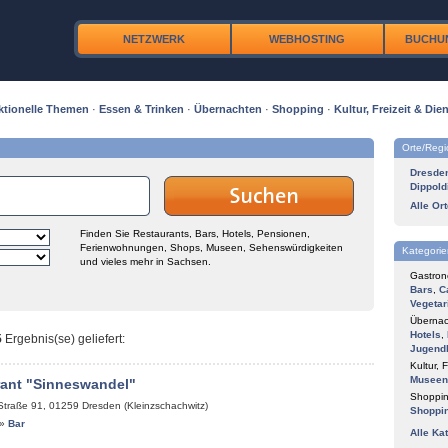
NETZWERK
WEBHOSTING
BUCHU
ktionelle Themen
·
Essen & Trinken
·
Übernachten
·
Shopping
·
Kultur, Freizeit & Dien
Orte/Reg
Dresde
Dippold
Alle Or
Finden Sie Restaurants, Bars, Hotels, Pensionen,
Ferienwohnungen, Shops, Museen, Sehenswürdigkeiten
Kategorie
und vieles mehr in Sachsen.
Gastron
Bars
,
C
Vegetar
Übernac
Hotels
,
5
Ergebnis(se) geliefert
:
Jugend
Kultur, F
Museen
rant "Sinneswandel"
Shoppin
Straße 91
,
01259
Dresden (Kleinzschachwitz)
Shoppi
»
Bar
Alle Ka