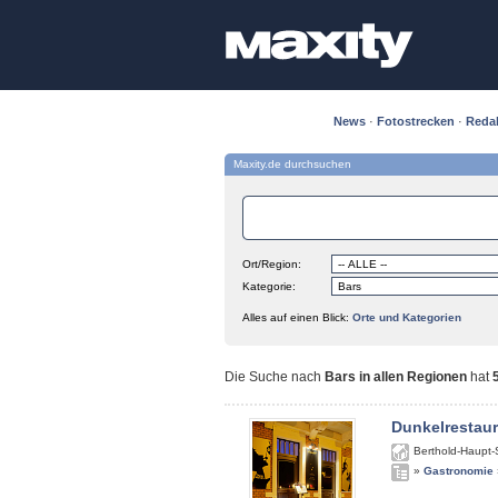
News
·
Fotostrecken
·
Reda
Maxity.de durchsuchen
Ort/Region:
Kategorie:
Alles auf einen Blick:
Orte und Kategorien
Die Suche nach
Bars in allen Regionen
hat
Dunkelrestau
Berthold-Haupt-
»
Gastronomie