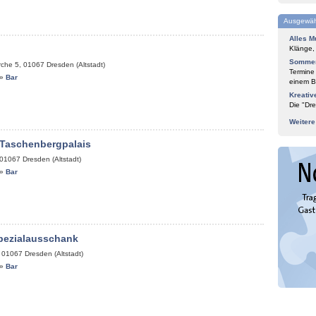
Ausgewäh
Alles M
Klänge,
Sommer
rche 5
,
01067
Dresden (Altstadt)
Termine
»
Bar
einem Bl
Kreativ
Die "Dre
Weiter
 Taschenbergpalais
01067
Dresden (Altstadt)
»
Bar
pezialausschank
,
01067
Dresden (Altstadt)
»
Bar