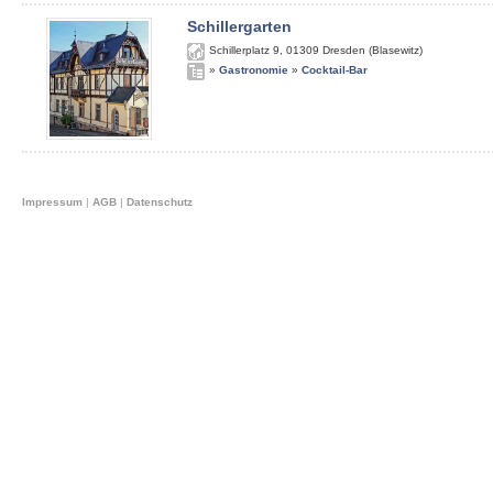
Schillergarten
Schillerplatz 9
,
01309
Dresden (Blasewitz)
»
Gastronomie
»
Cocktail-Bar
Impressum
|
AGB
|
Datenschutz