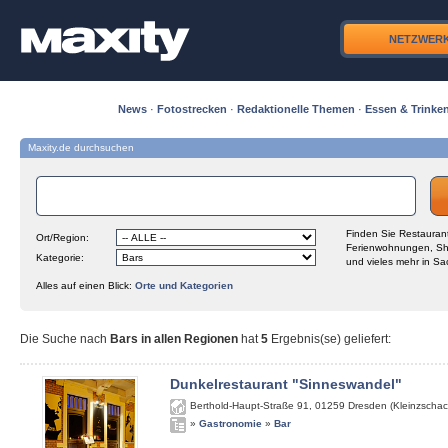
NETZWER
News
·
Fotostrecken
·
Redaktionelle Themen
·
Essen & Trinke
Maxity.de durchsuchen
Finden Sie Restaurant
Ort/Region:
Ferienwohnungen, Sh
Kategorie:
und vieles mehr in Sa
Alles auf einen Blick:
Orte und Kategorien
Die Suche nach
Bars in allen Regionen
hat
5
Ergebnis(se) geliefert
:
Dunkelrestaurant "Sinneswandel"
Berthold-Haupt-Straße 91
,
01259
Dresden (Kleinzschac
»
Gastronomie
»
Bar