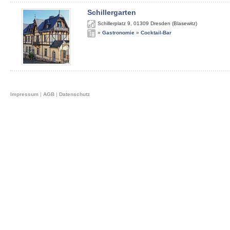
Schillergarten
Schillerplatz 9
,
01309
Dresden (Blasewitz)
»
Gastronomie
»
Cocktail-Bar
Impressum
|
AGB
|
Datenschutz