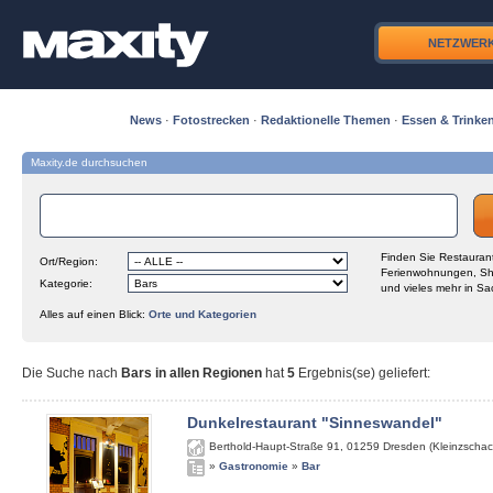
NETZWER
News
·
Fotostrecken
·
Redaktionelle Themen
·
Essen & Trinke
Maxity.de durchsuchen
Finden Sie Restaurant
Ort/Region:
Ferienwohnungen, Sh
Kategorie:
und vieles mehr in Sa
Alles auf einen Blick:
Orte und Kategorien
Die Suche nach
Bars in allen Regionen
hat
5
Ergebnis(se) geliefert
:
Dunkelrestaurant "Sinneswandel"
Berthold-Haupt-Straße 91
,
01259
Dresden (Kleinzschac
»
Gastronomie
»
Bar