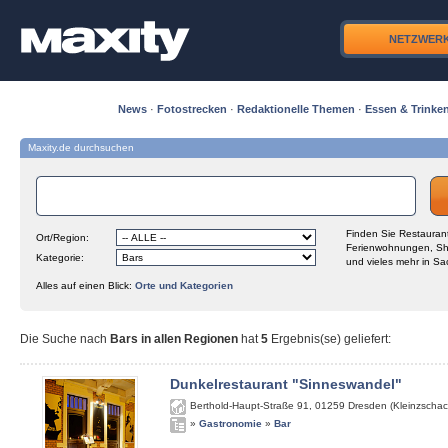
NETZWER
News
·
Fotostrecken
·
Redaktionelle Themen
·
Essen & Trinke
Maxity.de durchsuchen
Finden Sie Restaurant
Ort/Region:
Ferienwohnungen, Sh
Kategorie:
und vieles mehr in Sa
Alles auf einen Blick:
Orte und Kategorien
Die Suche nach
Bars in allen Regionen
hat
5
Ergebnis(se) geliefert
:
Dunkelrestaurant "Sinneswandel"
Berthold-Haupt-Straße 91
,
01259
Dresden (Kleinzschac
»
Gastronomie
»
Bar