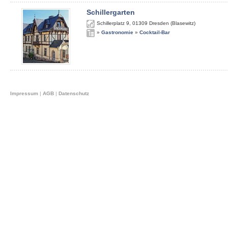
Schillergarten
Schillerplatz 9
,
01309
Dresden (Blasewitz)
»
Gastronomie
»
Cocktail-Bar
Impressum
|
AGB
|
Datenschutz