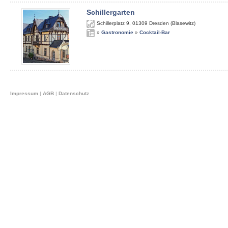
Schillergarten
Schillerplatz 9
,
01309
Dresden (Blasewitz)
»
Gastronomie
»
Cocktail-Bar
Impressum
|
AGB
|
Datenschutz