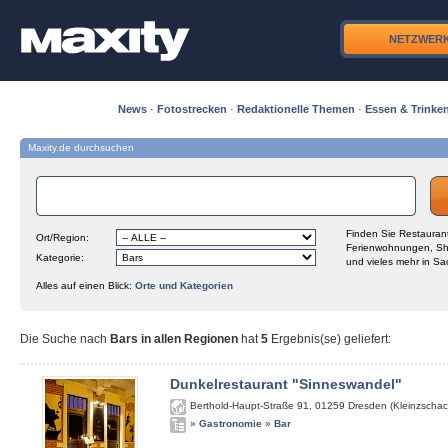
NETZWER
News
·
Fotostrecken
·
Redaktionelle Themen
·
Essen & Trinke
Maxity.de durchsuchen
Finden Sie Restaurant
Ort/Region:
Ferienwohnungen, Sh
Kategorie:
und vieles mehr in Sa
Alles auf einen Blick:
Orte und Kategorien
Die Suche nach
Bars in allen Regionen
hat
5
Ergebnis(se) geliefert
:
Dunkelrestaurant "Sinneswandel"
Berthold-Haupt-Straße 91
,
01259
Dresden (Kleinzschac
»
Gastronomie
»
Bar