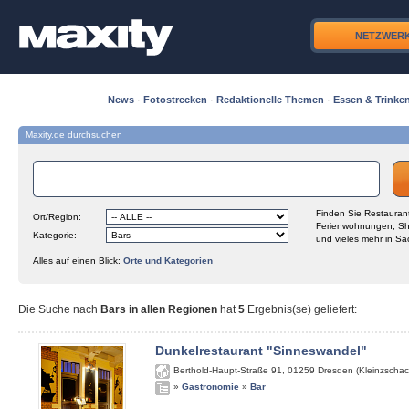
NETZWER
News
·
Fotostrecken
·
Redaktionelle Themen
·
Essen & Trinke
Maxity.de durchsuchen
Finden Sie Restaurant
Ort/Region:
Ferienwohnungen, Sh
Kategorie:
und vieles mehr in Sa
Alles auf einen Blick:
Orte und Kategorien
Die Suche nach
Bars in allen Regionen
hat
5
Ergebnis(se) geliefert
:
Dunkelrestaurant "Sinneswandel"
Berthold-Haupt-Straße 91
,
01259
Dresden (Kleinzschac
»
Gastronomie
»
Bar