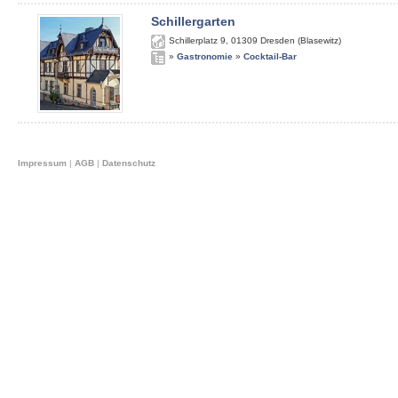
Schillergarten
Schillerplatz 9
,
01309
Dresden (Blasewitz)
»
Gastronomie
»
Cocktail-Bar
Impressum
|
AGB
|
Datenschutz