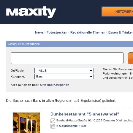
NETZWER
News
·
Fotostrecken
·
Redaktionelle Themen
·
Essen & Trinke
Maxity.de durchsuchen
Finden Sie Restaurant
Ort/Region:
Ferienwohnungen, Sh
Kategorie:
und vieles mehr in Sa
Alles auf einen Blick:
Orte und Kategorien
Die Suche nach
Bars in allen Regionen
hat
5
Ergebnis(se) geliefert
:
Dunkelrestaurant "Sinneswandel"
Berthold-Haupt-Straße 91
,
01259
Dresden (Kleinzschac
»
Gastronomie
»
Bar