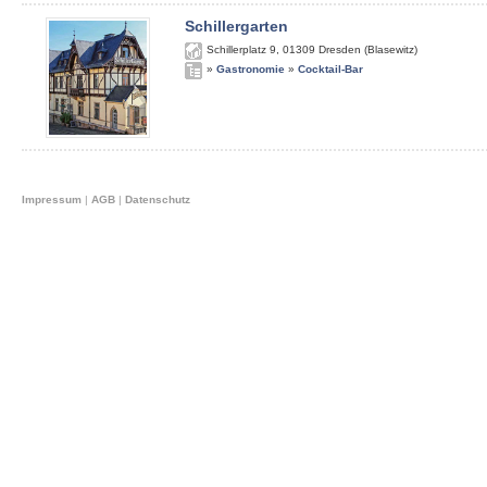
Schillergarten
Schillerplatz 9
,
01309
Dresden (Blasewitz)
»
Gastronomie
»
Cocktail-Bar
Impressum
|
AGB
|
Datenschutz