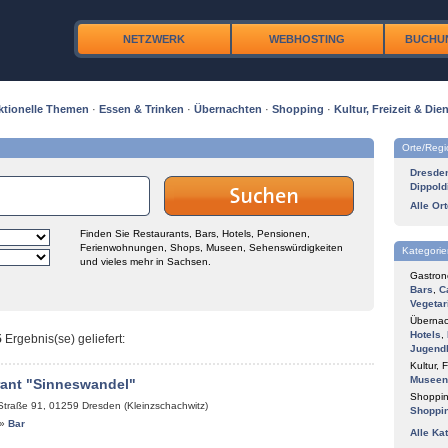
NETZWERK
WEBHOSTING
BUCHU
ktionelle Themen
·
Essen & Trinken
·
Übernachten
·
Shopping
·
Kultur, Freizeit & Dien
Orte/Reg
Dresde
Dippold
Alle Or
Finden Sie Restaurants, Bars, Hotels, Pensionen,
Ferienwohnungen, Shops, Museen, Sehenswürdigkeiten
Kategorie
und vieles mehr in Sachsen.
Gastron
Bars
,
C
Vegetar
Übernac
Hotels
,
5
Ergebnis(se) geliefert
:
Jugend
Kultur, F
Museen
rant "Sinneswandel"
Shoppin
Straße 91
,
01259
Dresden (Kleinzschachwitz)
Shoppi
»
Bar
Alle Ka