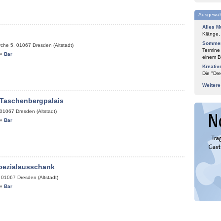
Ausgewäh
Alles M
Klänge,
Sommer
rche 5
,
01067
Dresden (Altstadt)
Termine
»
Bar
einem Bl
Kreativ
Die "Dre
Weiter
 Taschenbergpalais
01067
Dresden (Altstadt)
»
Bar
pezialausschank
,
01067
Dresden (Altstadt)
»
Bar