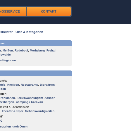
NGSSERVICE
KONTAKT
stleister
·
Orte & Kategorien
ionen
n
,
Meißen
,
Radebeul
,
Moritzburg
,
Freital
,
iswalde
te/Regionen
n
omie:
afés
,
Kneipen
,
Restaurants
,
Biergärten
,
isch
hten:
Pensionen
,
Ferienwohnungen/ -häuser
,
herbergen
,
Camping / Caravan
reizeit & Dienstleister:
,
Theater & Oper
,
Sehenswürdigkeiten
g:
ng
tegorien nach Orten