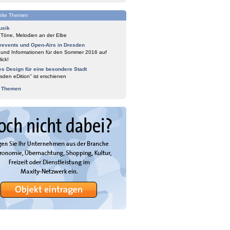
lte Themen
usik
 Töne, Melodien an der Elbe
events und Open-Airs in Dresden
 und Informationen für den Sommer 2016 auf
ick!
es Design für eine besondere Stadt
sden eDition" ist erschienen
e Themen