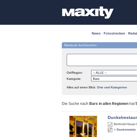
News
·
Fotostrecken
·
Reda
Maxity.de durchsuchen
Ort/Region:
Kategorie:
Alles auf einen Blick:
Orte und Kategorien
Die Suche nach
Bars in allen Regionen
hat
Dunkelrestau
Berthold-Haupt-
»
Gastronomie