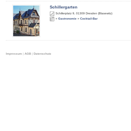
Schillergarten
Schillerplatz 9
,
01309
Dresden (Blasewitz)
»
Gastronomie
»
Cocktail-Bar
Impressum
|
AGB
|
Datenschutz