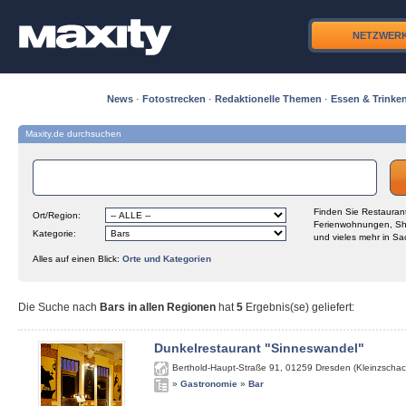
NETZWER
News
·
Fotostrecken
·
Redaktionelle Themen
·
Essen & Trinke
Maxity.de durchsuchen
Finden Sie Restaurant
Ort/Region:
Ferienwohnungen, Sh
Kategorie:
und vieles mehr in Sa
Alles auf einen Blick:
Orte und Kategorien
Die Suche nach
Bars in allen Regionen
hat
5
Ergebnis(se) geliefert
:
Dunkelrestaurant "Sinneswandel"
Berthold-Haupt-Straße 91
,
01259
Dresden (Kleinzschac
»
Gastronomie
»
Bar