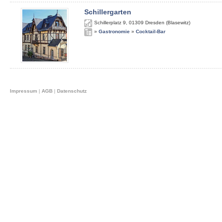
Schillergarten
Schillerplatz 9
,
01309
Dresden (Blasewitz)
»
Gastronomie
»
Cocktail-Bar
Impressum
|
AGB
|
Datenschutz