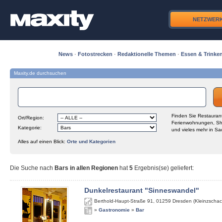
NETZWER
News
·
Fotostrecken
·
Redaktionelle Themen
·
Essen & Trinke
Maxity.de durchsuchen
Finden Sie Restaurant
Ort/Region:
Ferienwohnungen, Sh
Kategorie:
und vieles mehr in Sa
Alles auf einen Blick:
Orte und Kategorien
Die Suche nach
Bars in allen Regionen
hat
5
Ergebnis(se) geliefert
:
Dunkelrestaurant "Sinneswandel"
Berthold-Haupt-Straße 91
,
01259
Dresden (Kleinzschac
»
Gastronomie
»
Bar