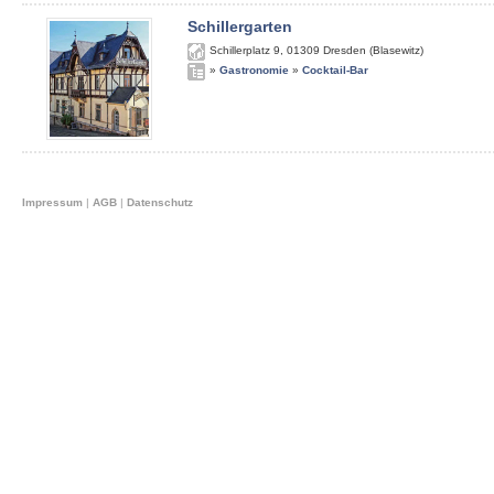
Schillergarten
Schillerplatz 9
,
01309
Dresden (Blasewitz)
»
Gastronomie
»
Cocktail-Bar
Impressum
|
AGB
|
Datenschutz