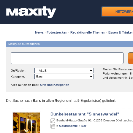
NETZWER
News
·
Fotostrecken
·
Redaktionelle Themen
·
Essen & Trinke
Maxity.de durchsuchen
Finden Sie Restaurant
Ort/Region:
Ferienwohnungen, Sh
Kategorie:
und vieles mehr in Sa
Alles auf einen Blick:
Orte und Kategorien
Die Suche nach
Bars in allen Regionen
hat
5
Ergebnis(se) geliefert
:
Dunkelrestaurant "Sinneswandel"
Berthold-Haupt-Straße 91
,
01259
Dresden (Kleinzschac
»
Gastronomie
»
Bar