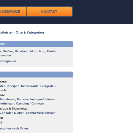
NGSSERVICE
KONTAKT
stleister
·
Orte & Kategorien
ionen
n
,
Meißen
,
Radebeul
,
Moritzburg
,
Freital
,
iswalde
te/Regionen
n
omie:
afés
,
Kneipen
,
Restaurants
,
Biergärten
,
isch
hten:
Pensionen
,
Ferienwohnungen/ -häuser
,
herbergen
,
Camping / Caravan
reizeit & Dienstleister:
,
Theater & Oper
,
Sehenswürdigkeiten
g:
ng
tegorien nach Orten