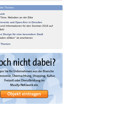
lte Themen
usik
 Töne, Melodien an der Elbe
events und Open-Airs in Dresden
 und Informationen für den Sommer 2016 auf
ick!
es Design für eine besondere Stadt
sden eDition" ist erschienen
e Themen