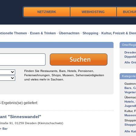
NETZWERK
WEBHOSTING
BUCHU
ktionelle Themen
·
Essen & Trinken
·
Übernachten
·
Shopping
·
Kultur, Freizeit & Dien
Orte/Reg
Dresde
Dippold
Alle Or
Finden Sie Restaurants, Bars, Hotels, Pensionen,
Ferienwohnungen, Shops, Museen, Sehenswürdigkeiten
Kategorie
und vieles mehr in Sachsen.
Gastron
Bars
,
C
Vegetar
Übernac
Hotels
,
5
Ergebnis(se) geliefert
:
Jugend
Kultur, F
Museen
rant "Sinneswandel"
Shoppin
Straße 91
,
01259
Dresden (Kleinzschachwitz)
Shoppi
»
Bar
Alle Ka