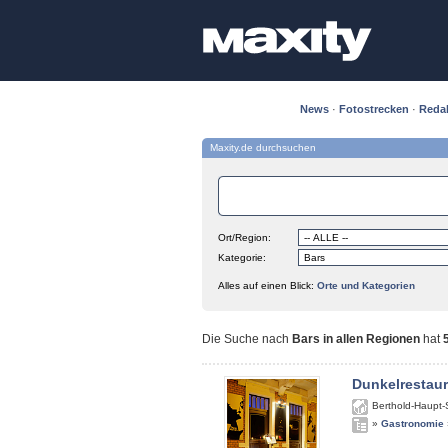
News
·
Fotostrecken
·
Reda
Maxity.de durchsuchen
Ort/Region:
Kategorie:
Alles auf einen Blick:
Orte und Kategorien
Die Suche nach
Bars in allen Regionen
hat
Dunkelrestau
Berthold-Haupt-
»
Gastronomie