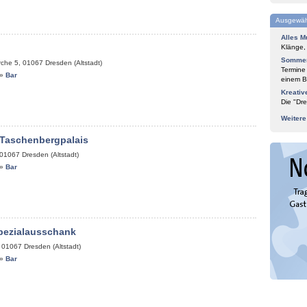
Ausgewäh
Alles M
Klänge,
Sommer
rche 5
,
01067
Dresden (Altstadt)
Termine
»
Bar
einem Bl
Kreativ
Die "Dre
Weiter
 Taschenbergpalais
01067
Dresden (Altstadt)
»
Bar
pezialausschank
,
01067
Dresden (Altstadt)
»
Bar