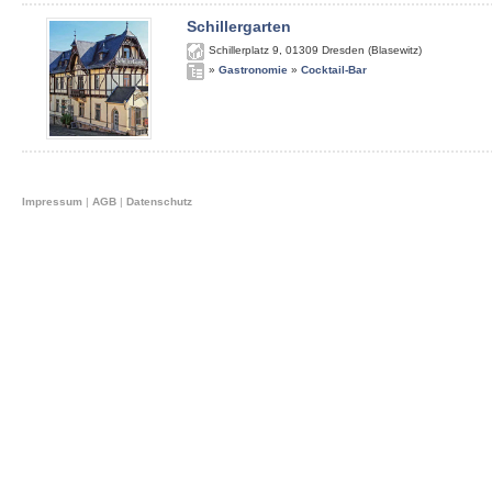
Schillergarten
Schillerplatz 9
,
01309
Dresden (Blasewitz)
»
Gastronomie
»
Cocktail-Bar
Impressum
|
AGB
|
Datenschutz