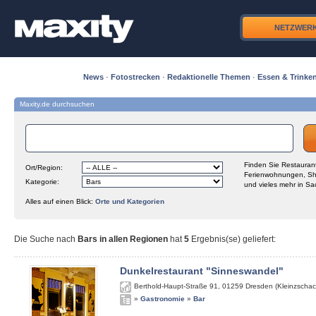
NETZWER
News
·
Fotostrecken
·
Redaktionelle Themen
·
Essen & Trinke
Maxity.de durchsuchen
Finden Sie Restaurant
Ort/Region:
Ferienwohnungen, Sh
Kategorie:
und vieles mehr in Sa
Alles auf einen Blick:
Orte und Kategorien
Die Suche nach
Bars in allen Regionen
hat
5
Ergebnis(se) geliefert
:
Dunkelrestaurant "Sinneswandel"
Berthold-Haupt-Straße 91
,
01259
Dresden (Kleinzschac
»
Gastronomie
»
Bar