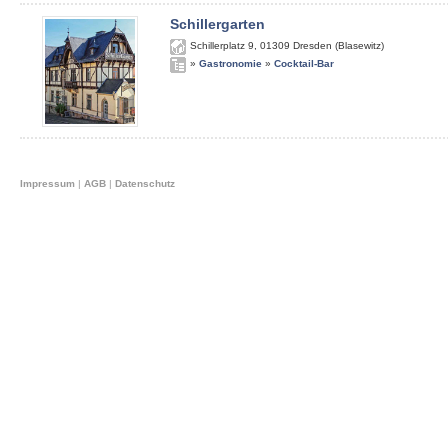
Schillergarten
Schillerplatz 9
,
01309
Dresden (Blasewitz)
»
Gastronomie
»
Cocktail-Bar
Impressum
|
AGB
|
Datenschutz