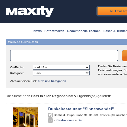
NETZWER
News
·
Fotostrecken
·
Redaktionelle Themen
·
Essen & Trinke
Maxity.de durchsuchen
Finden Sie Restaurant
Ort/Region:
Ferienwohnungen, Sh
Kategorie:
und vieles mehr in Sa
Alles auf einen Blick:
Orte und Kategorien
Die Suche nach
Bars in allen Regionen
hat
5
Ergebnis(se) geliefert
:
Dunkelrestaurant "Sinneswandel"
Berthold-Haupt-Straße 91
,
01259
Dresden (Kleinzschac
»
Gastronomie
»
Bar