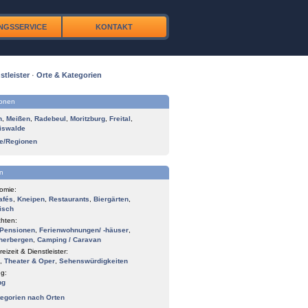
NGSSERVICE
KONTAKT
stleister
·
Orte & Kategorien
ionen
n
,
Meißen
,
Radebeul
,
Moritzburg
,
Freital
,
iswalde
te/Regionen
n
omie:
afés
,
Kneipen
,
Restaurants
,
Biergärten
,
isch
hten:
Pensionen
,
Ferienwohnungen/ -häuser
,
herbergen
,
Camping / Caravan
reizeit & Dienstleister:
,
Theater & Oper
,
Sehenswürdigkeiten
g:
ng
tegorien nach Orten