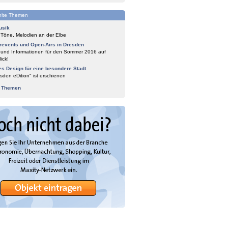
lte Themen
usik
 Töne, Melodien an der Elbe
events und Open-Airs in Dresden
 und Informationen für den Sommer 2016 auf
ick!
es Design für eine besondere Stadt
sden eDition" ist erschienen
e Themen