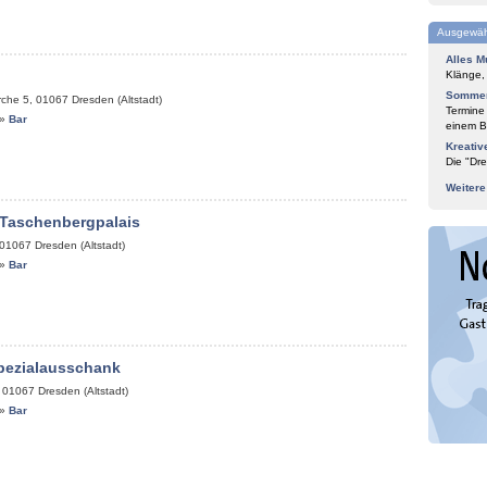
Ausgewäh
Alles M
Klänge,
Sommer
rche 5
,
01067
Dresden (Altstadt)
Termine
»
Bar
einem Bl
Kreativ
Die "Dre
Weiter
 Taschenbergpalais
01067
Dresden (Altstadt)
»
Bar
pezialausschank
,
01067
Dresden (Altstadt)
»
Bar