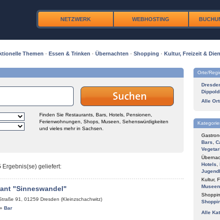
NETZWERK
WEBHOSTING
BUCHU
ktionelle Themen
·
Essen & Trinken
·
Übernachten
·
Shopping
·
Kultur, Freizeit & Dien
Orte/Reg
Dresde
Dippold
Alle Or
Finden Sie Restaurants, Bars, Hotels, Pensionen,
Ferienwohnungen, Shops, Museen, Sehenswürdigkeiten
Kategorie
und vieles mehr in Sachsen.
Gastron
Bars
,
C
Vegetar
Übernac
Hotels
,
5
Ergebnis(se) geliefert
:
Jugend
Kultur, F
Museen
rant "Sinneswandel"
Shoppin
Straße 91
,
01259
Dresden (Kleinzschachwitz)
Shoppi
»
Bar
Alle Ka