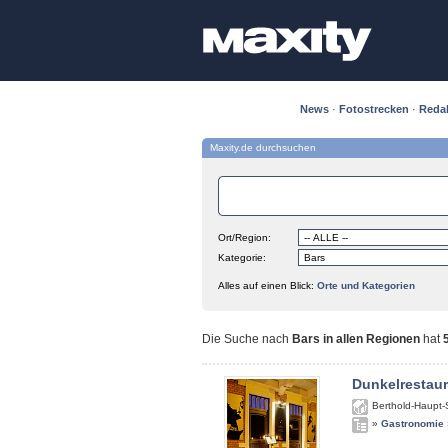
News
·
Fotostrecken
·
Reda
Maxity.de durchsuchen
Ort/Region:
Kategorie:
Alles auf einen Blick:
Orte und Kategorien
Die Suche nach
Bars in allen Regionen
hat
Dunkelrestau
Berthold-Haupt-
»
Gastronomie