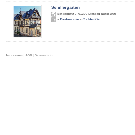
Schillergarten
Schillerplatz 9
,
01309
Dresden (Blasewitz)
»
Gastronomie
»
Cocktail-Bar
Impressum
|
AGB
|
Datenschutz