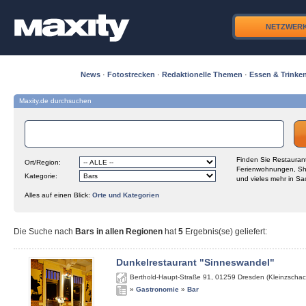
NETZWER
News
·
Fotostrecken
·
Redaktionelle Themen
·
Essen & Trinke
Maxity.de durchsuchen
Finden Sie Restaurant
Ort/Region:
Ferienwohnungen, Sh
Kategorie:
und vieles mehr in Sa
Alles auf einen Blick:
Orte und Kategorien
Die Suche nach
Bars in allen Regionen
hat
5
Ergebnis(se) geliefert
:
Dunkelrestaurant "Sinneswandel"
Berthold-Haupt-Straße 91
,
01259
Dresden (Kleinzschac
»
Gastronomie
»
Bar