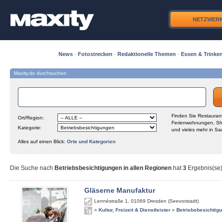
NETZWER
News
·
Fotostrecken
·
Redaktionelle Themen
·
Essen & Trinke
Maxity.de durchsuchen
Finden Sie Restaurant
Ort/Region:
Ferienwohnungen, Sh
Kategorie:
und vieles mehr in Sa
Alles auf einen Blick:
Orte und Kategorien
Die Suche nach
Betriebsbesichtigungen in allen Regionen
hat
3
Ergebnis(se) 
Gläserne Manufaktur
Lennéstraße 1
,
01069
Dresden (Seevorstadt)
»
Kultur, Freizeit & Dienstleister
»
Betriebsbesichtig