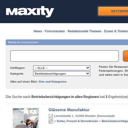
NETZWER
News
·
Fotostrecken
·
Redaktionelle Themen
·
Essen & Trinke
Maxity.de durchsuchen
Finden Sie Restaurant
Ort/Region:
Ferienwohnungen, Sh
Kategorie:
und vieles mehr in Sa
Alles auf einen Blick:
Orte und Kategorien
Die Suche nach
Betriebsbesichtigungen in allen Regionen
hat
3
Ergebnis(se) 
Gläserne Manufaktur
Lennéstraße 1
,
01069
Dresden (Seevorstadt)
»
Kultur, Freizeit & Dienstleister
»
Betriebsbesichtig