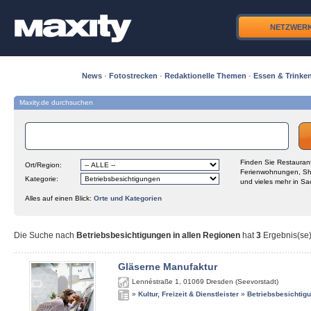
NETZWER
News
·
Fotostrecken
·
Redaktionelle Themen
·
Essen & Trinke
Maxity.de durchsuchen
Finden Sie Restaurant
Ort/Region:
Ferienwohnungen, Sh
Kategorie:
und vieles mehr in Sa
Alles auf einen Blick:
Orte und Kategorien
Die Suche nach
Betriebsbesichtigungen in allen Regionen
hat
3
Ergebnis(se) 
Gläserne Manufaktur
Lennéstraße 1
,
01069
Dresden (Seevorstadt)
»
Kultur, Freizeit & Dienstleister
»
Betriebsbesichtig