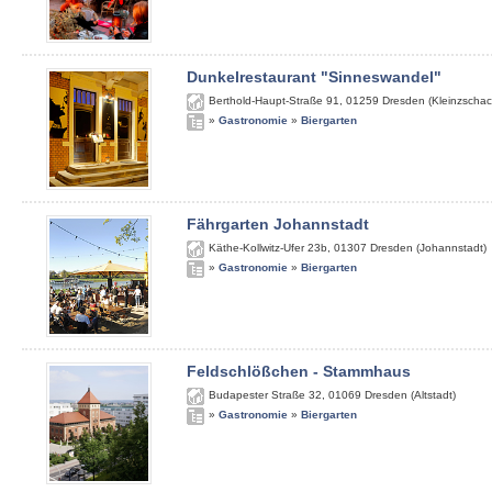
Dunkelrestaurant "Sinneswandel"
Berthold-Haupt-Straße 91
,
01259
Dresden (Kleinzschac
»
Gastronomie
»
Biergarten
Fährgarten Johannstadt
Käthe-Kollwitz-Ufer 23b
,
01307
Dresden (Johannstadt)
»
Gastronomie
»
Biergarten
Feldschlößchen - Stammhaus
Budapester Straße 32
,
01069
Dresden (Altstadt)
»
Gastronomie
»
Biergarten