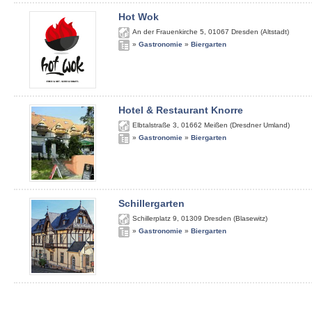
Hot Wok
An der Frauenkirche 5
,
01067
Dresden (Altstadt)
»
Gastronomie
»
Biergarten
Hotel & Restaurant Knorre
Elbtalstraße 3
,
01662
Meißen (Dresdner Umland)
»
Gastronomie
»
Biergarten
Schillergarten
Schillerplatz 9
,
01309
Dresden (Blasewitz)
»
Gastronomie
»
Biergarten