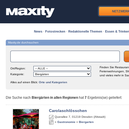
NETZWER
News
·
Fotostrecken
·
Redaktionelle Themen
·
Essen & Trinke
Maxity.de durchsuchen
Finden Sie Restaurant
Ort/Region:
Ferienwohnungen, Sh
Kategorie:
und vieles mehr in Sa
Alles auf einen Blick:
Orte und Kategorien
Die Suche nach
Biergärten in allen Regionen
hat
7
Ergebnis(se) geliefert
:
Carolaschlösschen
Querallee 7
,
01219
Dresden (Altstadt)
»
Gastronomie
»
Biergarten