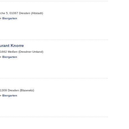
rche 5
,
01067
Dresden (Altstadt)
»
Biergarten
urant Knorre
1662
Meißen (Dresdner Umland)
»
Biergarten
1309
Dresden (Blasewitz)
»
Biergarten