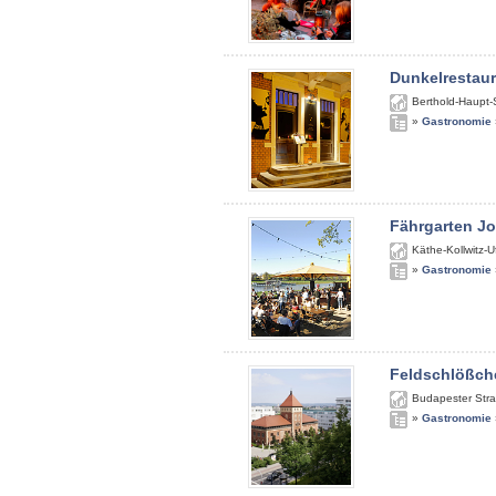
Dunkelrestau
Berthold-Haupt-
»
Gastronomie
Fährgarten J
Käthe-Kollwitz-U
»
Gastronomie
Feldschlößch
Budapester Str
»
Gastronomie