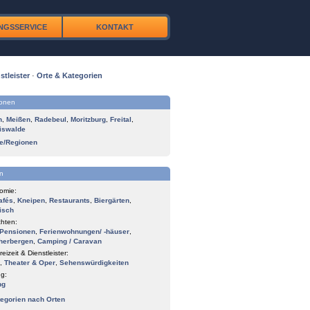
NGSSERVICE
KONTAKT
stleister
·
Orte & Kategorien
ionen
n
,
Meißen
,
Radebeul
,
Moritzburg
,
Freital
,
iswalde
te/Regionen
n
omie:
afés
,
Kneipen
,
Restaurants
,
Biergärten
,
isch
hten:
Pensionen
,
Ferienwohnungen/ -häuser
,
herbergen
,
Camping / Caravan
reizeit & Dienstleister:
,
Theater & Oper
,
Sehenswürdigkeiten
g:
ng
tegorien nach Orten