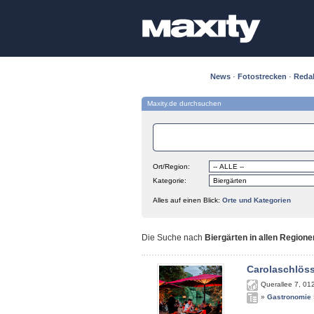
News
·
Fotostrecken
·
Reda
Maxity.de durchsuchen
Ort/Region:
Kategorie:
Alles auf einen Blick:
Orte und Kategorien
Die Suche nach
Biergärten in allen Regione
Carolaschlös
Querallee 7
,
01
»
Gastronomie