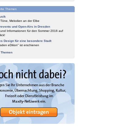
lte Themen
usik
 Töne, Melodien an der Elbe
events und Open-Airs in Dresden
 und Informationen für den Sommer 2016 auf
ick!
es Design für eine besondere Stadt
sden eDition" ist erschienen
e Themen