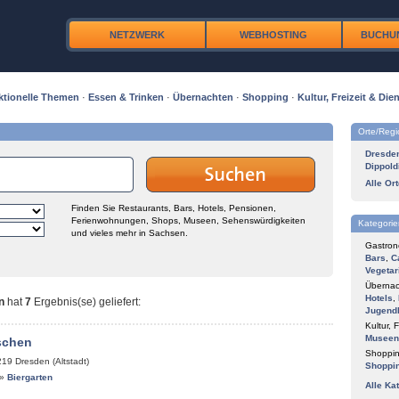
NETZWERK
WEBHOSTING
BUCHU
ktionelle Themen
·
Essen & Trinken
·
Übernachten
·
Shopping
·
Kultur, Freizeit & Dien
Orte/Reg
Dresde
Dippold
Alle Or
Finden Sie Restaurants, Bars, Hotels, Pensionen,
Ferienwohnungen, Shops, Museen, Sehenswürdigkeiten
Kategorie
und vieles mehr in Sachsen.
Gastron
Bars
,
C
Vegetar
Übernac
Hotels
,
n
hat
7
Ergebnis(se) geliefert
:
Jugend
Kultur, F
Museen
schen
Shoppin
219
Dresden (Altstadt)
Shoppi
»
Biergarten
Alle Ka