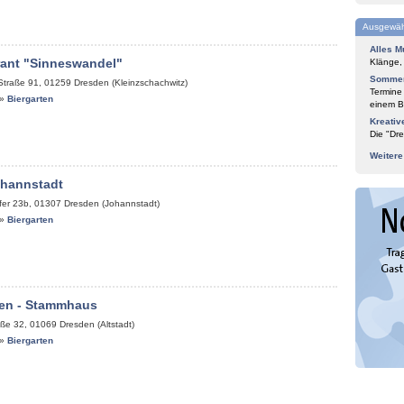
Ausgewäh
Alles M
rant "Sinneswandel"
Klänge,
Sommer
Straße 91
,
01259
Dresden (Kleinzschachwitz)
Termine
»
Biergarten
einem Bl
Kreativ
Die "Dre
Weiter
ohannstadt
fer 23b
,
01307
Dresden (Johannstadt)
»
Biergarten
en - Stammhaus
aße 32
,
01069
Dresden (Altstadt)
»
Biergarten