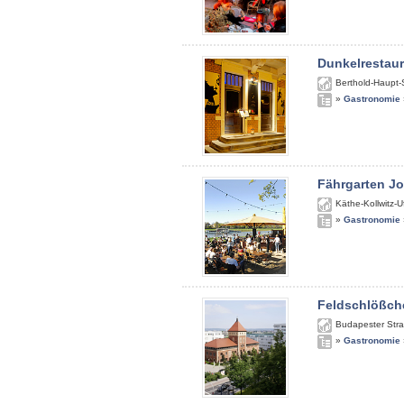
Dunkelrestau
Berthold-Haupt-
»
Gastronomie
Fährgarten J
Käthe-Kollwitz-U
»
Gastronomie
Feldschlößch
Budapester Str
»
Gastronomie