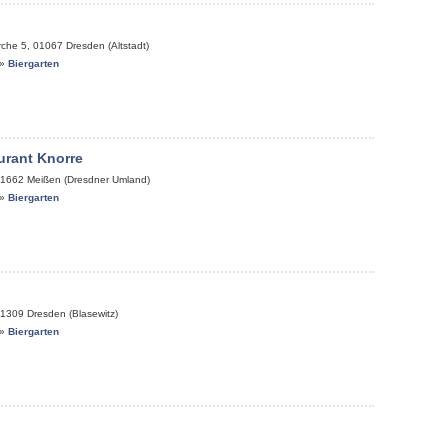
rche 5
,
01067
Dresden (Altstadt)
»
Biergarten
urant Knorre
1662
Meißen (Dresdner Umland)
»
Biergarten
1309
Dresden (Blasewitz)
»
Biergarten