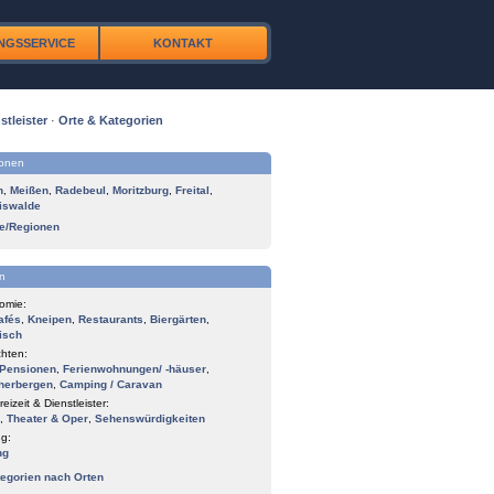
NGSSERVICE
KONTAKT
stleister
·
Orte & Kategorien
ionen
n
,
Meißen
,
Radebeul
,
Moritzburg
,
Freital
,
iswalde
te/Regionen
n
omie:
afés
,
Kneipen
,
Restaurants
,
Biergärten
,
isch
hten:
Pensionen
,
Ferienwohnungen/ -häuser
,
herbergen
,
Camping / Caravan
reizeit & Dienstleister:
,
Theater & Oper
,
Sehenswürdigkeiten
g:
ng
tegorien nach Orten