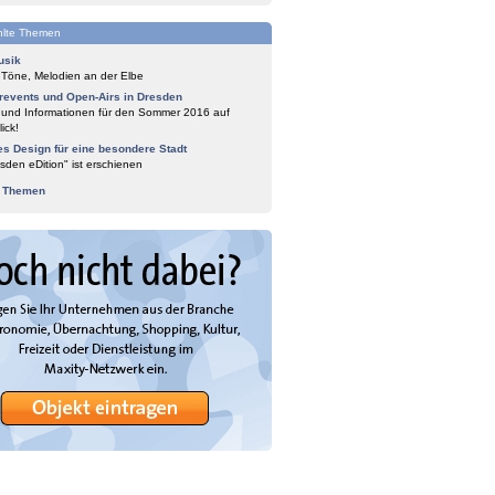
lte Themen
usik
 Töne, Melodien an der Elbe
events und Open-Airs in Dresden
 und Informationen für den Sommer 2016 auf
ick!
es Design für eine besondere Stadt
sden eDition" ist erschienen
e Themen