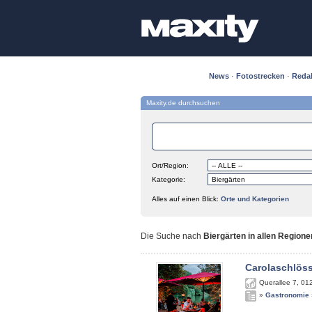
News
·
Fotostrecken
·
Reda
Maxity.de durchsuchen
Ort/Region:
Kategorie:
Alles auf einen Blick:
Orte und Kategorien
Die Suche nach
Biergärten in allen Regione
Carolaschlös
Querallee 7
,
01
»
Gastronomie