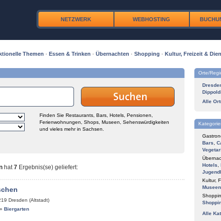
NETZWERK
WEBHOSTING
BUCHU
ktionelle Themen
·
Essen & Trinken
·
Übernachten
·
Shopping
·
Kultur, Freizeit & Dien
Orte/Reg
Dresde
Dippold
Alle Or
Finden Sie Restaurants, Bars, Hotels, Pensionen,
Ferienwohnungen, Shops, Museen, Sehenswürdigkeiten
Kategorie
und vieles mehr in Sachsen.
Gastron
Bars
,
C
Vegetar
Übernac
Hotels
,
n
hat
7
Ergebnis(se) geliefert
:
Jugend
Kultur, F
Museen
schen
Shoppin
219
Dresden (Altstadt)
Shoppi
»
Biergarten
Alle Ka